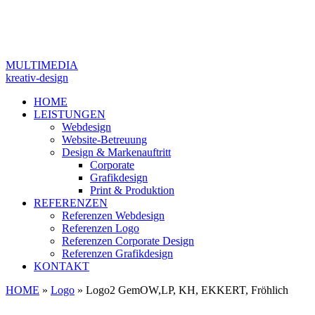
MULTIMEDIA
kreativ-design
HOME
LEISTUNGEN
Webdesign
Website-Betreuung
Design & Markenauftritt
Corporate
Grafikdesign
Print & Produktion
REFERENZEN
Referenzen Webdesign
Referenzen Logo
Referenzen Corporate Design
Referenzen Grafikdesign
KONTAKT
HOME
»
Logo
»
Logo2 GemOW,LP, KH, EKKERT, Fröhlich