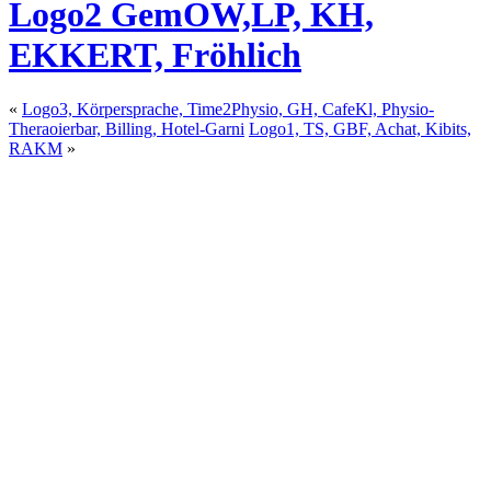
Logo2 GemOW,LP, KH,
EKKERT, Fröhlich
«
Logo3, Körpersprache, Time2Physio, GH, CafeKl, Physio-
Theraoierbar, Billing, Hotel-Garni
Logo1, TS, GBF, Achat, Kibits,
RAKM
»